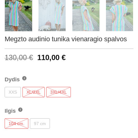
Megzto audinio tunika vienaragio spalvos
130,00
€
110,00
€
Dydis
XXS
XL/2XL
3XL/4XL
Ilgis
104 cm.
97 cm