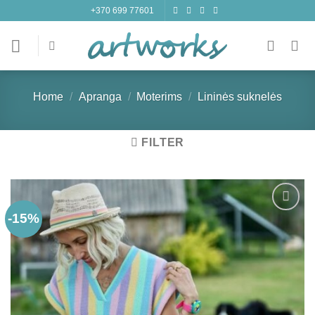
Skip
+370 699 77601
to
content
Home
/
Apranga
/
Moterims
/
Lininės suknelės
FILTER
-15%