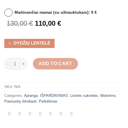
Maitinančiai mamai (su užtrauktukais): 5 €
130,00
€
110,00
€
DYDŽIŲ LENTELĖ
Megzto audinio tunika vienaragio spalvos quantity
ADD TO CART
SKU:
N/A
Categories:
Apranga
,
IŠPARDAVIMAS
,
Lininės suknelės
,
Moterims
,
Pasiruošę iškeliauti
,
Perkėlimas