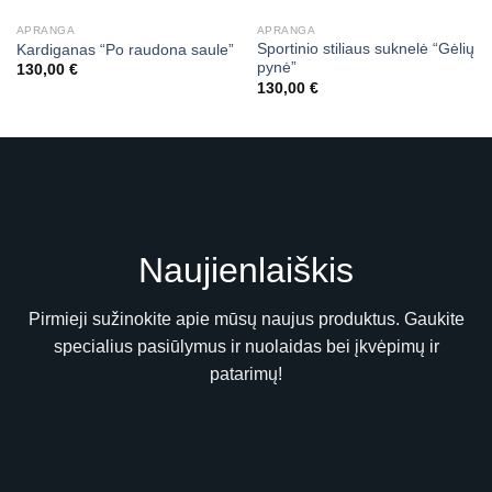
APRANGA
APRANGA
Sportinio stiliaus suknelė “Gėlių
Kardiganas “Po raudona saule”
pynė”
130,00
€
130,00
€
Naujienlaiškis
Pirmieji sužinokite apie mūsų naujus produktus. Gaukite
specialius pasiūlymus ir nuolaidas bei įkvėpimų ir
patarimų!