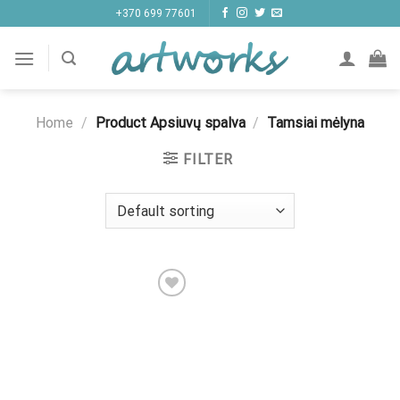
Skip
+370 699 77601
to
content
Home
/
Product Apsiuvų spalva
/
Tamsiai mėlyna
FILTER