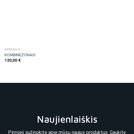
APRANGA
KOMBINEZONAS!
120,00
€
Naujienlaiškis
Pirmieji sužinokite apie mūsų naujus produktus. Gaukite