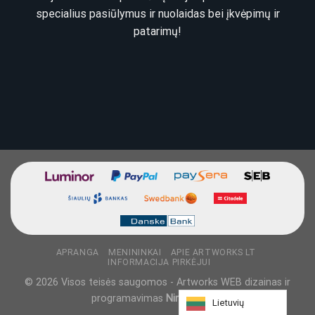
specialius pasiūlymus ir nuolaidas bei įkvėpimų ir
patarimų!
APRANGA
MENININKAI
APIE ARTWORKS LT
INFORMACIJA PIRKĖJUI
© 2026 Visos teisės saugomos - Artworks WEB dizainas ir
programavimas
NinjaDesigns
Lietuvių