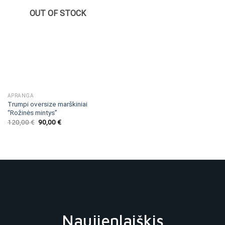
OUT OF STOCK
APRANGA
Trumpi oversize marškiniai
“Rožinės mintys”
120,00
€
90,00
€
Naujienlaiškis