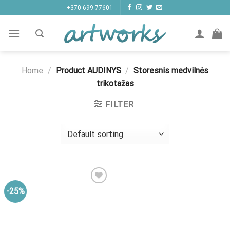
Skip
+370 699 77601
to
content
Home
/
Product AUDINYS
/
Storesnis medvilnės
trikotažas
FILTER
-25%