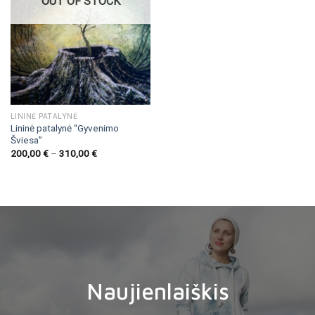
OUT OF STOCK
LININĖ PATALYNĖ
Lininė patalynė “Gyvenimo
Šviesa”
200,00
€
–
310,00
€
Naujienlaiškis