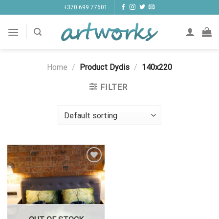
Skip
+370 699 77601
to
content
Home
/
Product Dydis
/
140x220
FILTER
Pridėti į
"Patikusios
prekės"