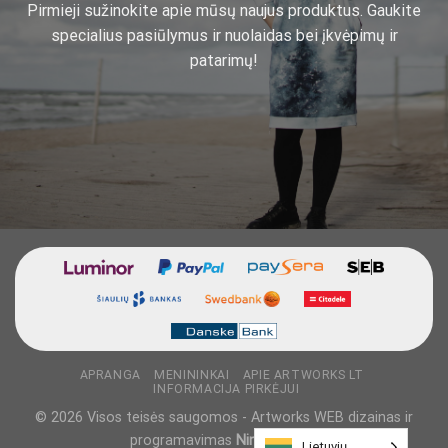
Pirmieji sužinokite apie mūsų naujus produktus. Gaukite
specialius pasiūlymus ir nuolaidas bei įkvėpimų ir
patarimų!
APRANGA
MENININKAI
APIE ARTWORKS LT
INFORMACIJA PIRKĖJUI
© 2026 Visos teisės saugomos - Artworks WEB dizainas ir
programavimas
NinjaDesigns
Lietuvių