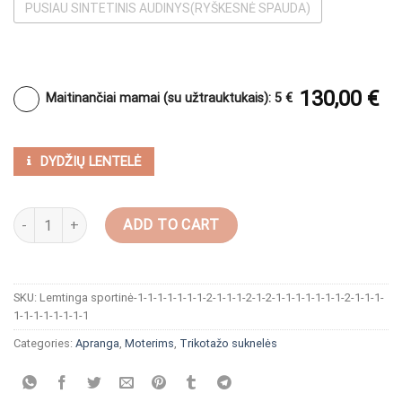
PUSIAU SINTETINIS AUDINYS(RYŠKESNĖ SPAUDA)
130,00
€
Maitinančiai mamai (su užtrauktukais): 5 €
DYDŽIŲ LENTELĖ
Žaisminga suknelė aukštintu kaklu "Žalia paukščio giesmė" quantit
ADD TO CART
SKU:
Lemtinga sportinė-1-1-1-1-1-1-1-2-1-1-1-2-1-2-1-1-1-1-1-1-1-2-1-1-1-
1-1-1-1-1-1-1-1
Categories:
Apranga
,
Moterims
,
Trikotažo suknelės