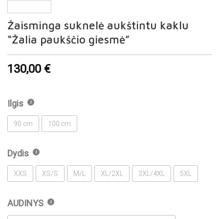
Žaisminga suknelė aukštintu kaklu
“Žalia paukščio giesmė”
130,00
€
Ilgis
90 cm
100 cm
Dydis
XXS
XS/S
M/L
XL/2XL
3XL/4XL
5XL
AUDINYS