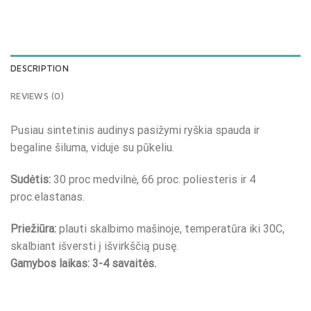
DESCRIPTION
REVIEWS (0)
Pusiau sintetinis audinys pasižymi ryškia spauda ir
begaline šiluma, viduje su pūkeliu.
Sudėtis:
30 proc medvilnė, 66 proc. poliesteris ir 4
proc.elastanas.
Priežiūra:
plauti skalbimo mašinoje, temperatūra iki 30C,
skalbiant išversti į išvirkščią pusę.
Gamybos laikas: 3-4 savaitės.