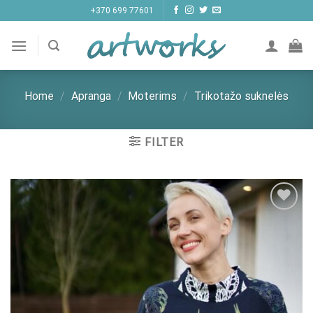
Skip
+370 699 77601
to
content
Home
/
Apranga
/
Moterims
/
Trikotažo suknelės
FILTER