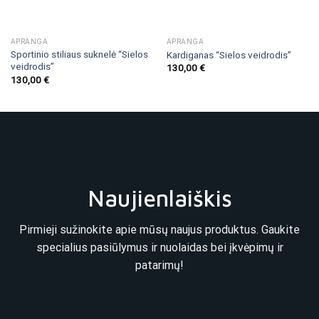
APRANGA
APRANGA
Sportinio stiliaus suknelė “Sielos
Kardiganas “Sielos veidrodis”
veidrodis”
130,00
€
130,00
€
Naujienlaiškis
Pirmieji sužinokite apie mūsų naujus produktus. Gaukite
specialius pasiūlymus ir nuolaidas bei įkvėpimų ir
patarimų!