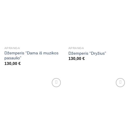
APRANGA
APRANGA
Džemperis “Dama iš muzikos
Džemperis “Dryžius”
pasaulio”
130,00
€
130,00
€