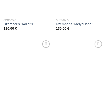
APRANGA
APRANGA
Džemperis “Kolibris”
Džemperis “Mėlyni lapai”
130,00
€
130,00
€