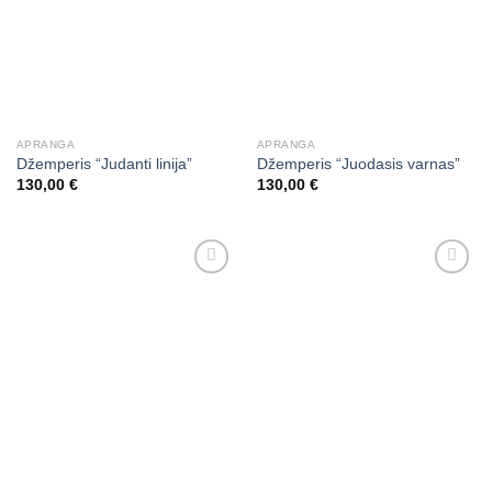
APRANGA
APRANGA
Džemperis “Judanti linija”
Džemperis “Juodasis varnas”
130,00
€
130,00
€