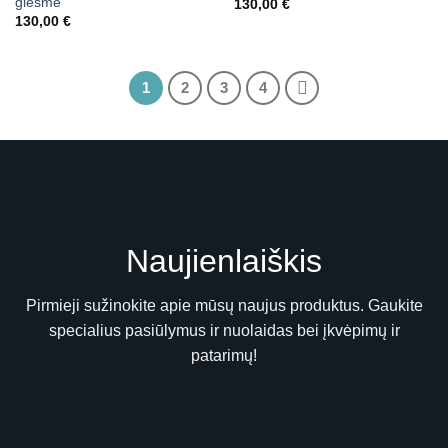
giesmė”
130,00
€
130,00
€
1
2
3
4
Naujienlaiškis
Pirmieji sužinokite apie mūsų naujus produktus. Gaukite
specialius pasiūlymus ir nuolaidas bei įkvėpimų ir
patarimų!