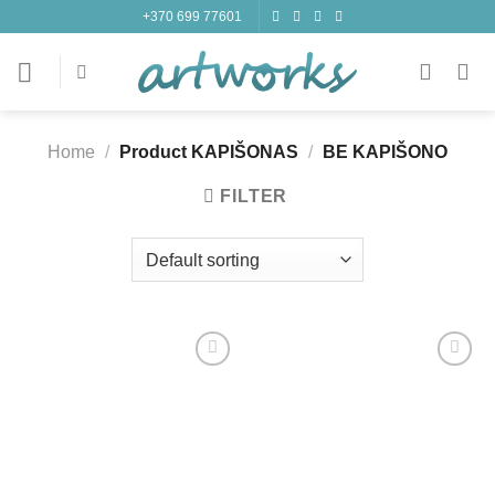
Skip
+370 699 77601
to
content
Home
/
Product KAPIŠONAS
/
BE KAPIŠONO
FILTER