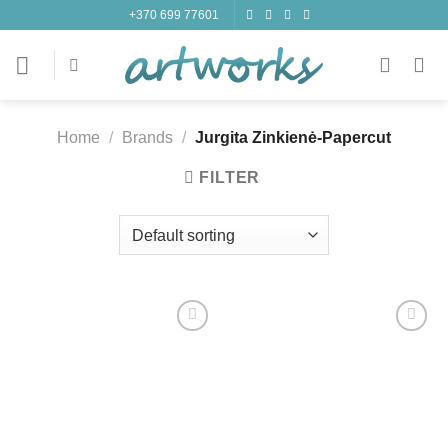
Skip
+370 699 77601
to
content
Home
/
Brands
/
Jurgita Zinkienė-Papercut
FILTER