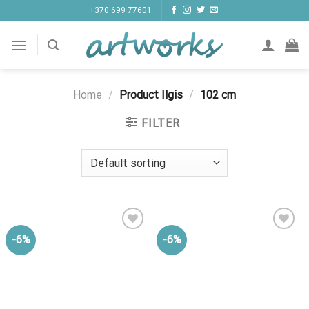
Hopp
+370 699 77601
til
innhold
Home
/
Product Ilgis
/
102 cm
FILTER
-6%
-6%