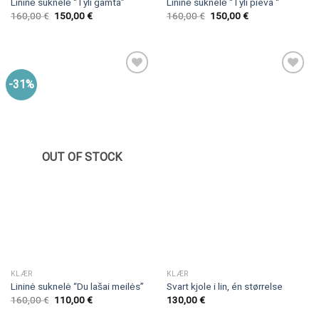
Lininė suknelė “Tyli gamta”
Lininė suknelė “Tyli pieva “
160,00
€
150,00
€
160,00
€
150,00
€
-31%
OUT OF STOCK
KLÆR
KLÆR
Lininė suknelė “Du lašai meilės”
Svart kjole i lin, én størrelse
160,00
€
110,00
€
130,00
€