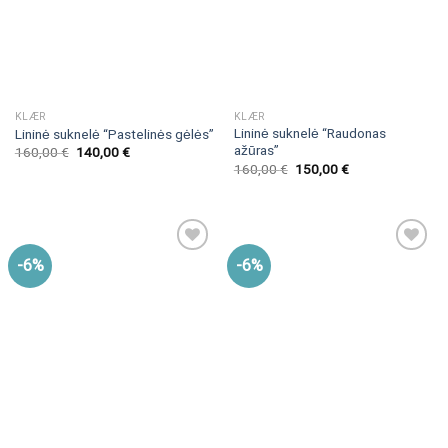
KLÆR
KLÆR
Lininė suknelė “Raudonas
Lininė suknelė “Pastelinės gėlės”
ažūras”
160,00
€
140,00
€
160,00
€
150,00
€
-6%
-6%