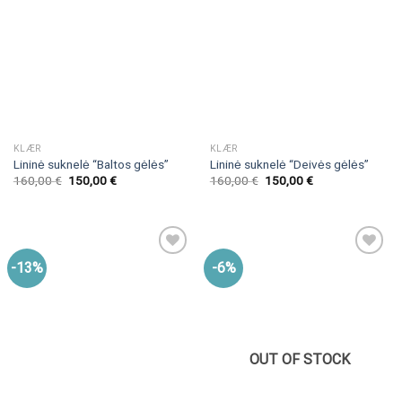
KLÆR
KLÆR
Lininė suknelė “Baltos gėlės”
Lininė suknelė “Deivės gėlės”
160,00
€
150,00
€
160,00
€
150,00
€
-13%
-6%
OUT OF STOCK