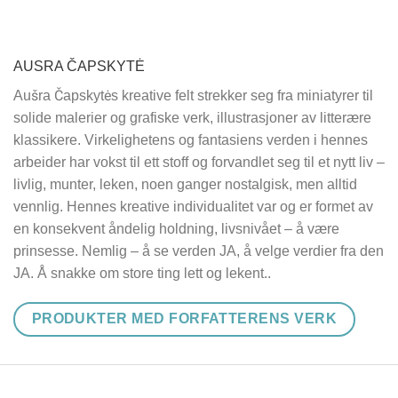
AUSRA ČAPSKYTĖ
Aušra Čapskytės kreative felt strekker seg fra miniatyrer til
solide malerier og grafiske verk, illustrasjoner av litterære
klassikere. Virkelighetens og fantasiens verden i hennes
arbeider har vokst til ett stoff og forvandlet seg til et nytt liv –
livlig, munter, leken, noen ganger nostalgisk, men alltid
vennlig. Hennes kreative individualitet var og er formet av
en konsekvent åndelig holdning, livsnivået – å være
prinsesse. Nemlig – å se verden JA, å velge verdier fra den
JA. Å snakke om store ting lett og lekent..
PRODUKTER MED FORFATTERENS VERK