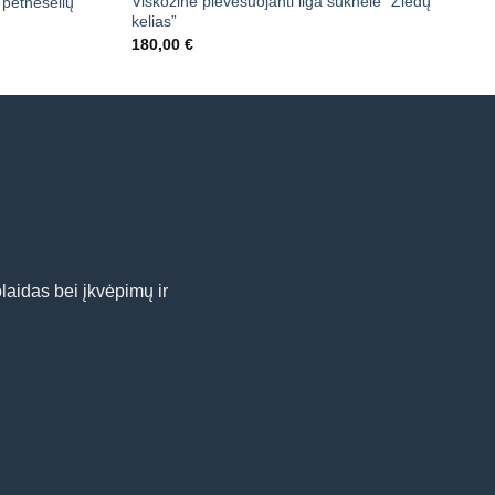
Viskozinė plevesuojanti ilga suknelė “Žiedų
 petnešėlių
kelias”
180,00
€
laidas bei įkvėpimų ir