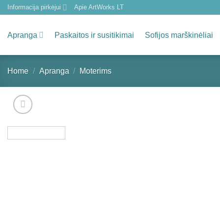
Skip
Informacija pirkėjui
Apie ArtWorks LT
to
content
Apranga
Paskaitos ir susitikimai
Sofijos marškinėliai
Home
/
Apranga
/
Moterims