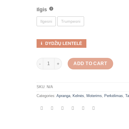
Ilgis
Ilgesni
Trumpesni
DYDŽIŲ LENTELĖ
Balti lininiai šortai su kišenėmis quantity
ADD TO CART
SKU:
N/A
Categories:
Apranga
,
Kelnės
,
Moterims
,
Perkėlimas
,
T