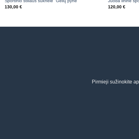
Sportinio stiliaus suknelė “Gėlių pynė”
Juoda lininė spo
130,00
€
120,00
€
Pirmieji sužinokite a