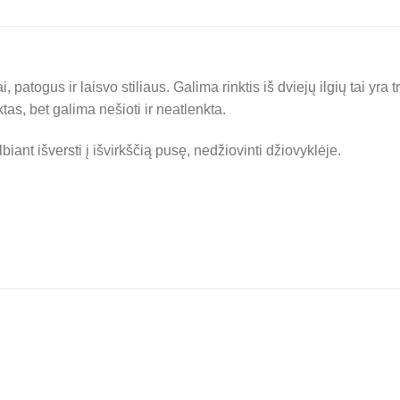
 patogus ir laisvo stiliaus. Galima rinktis iš dviejų ilgių tai yra 
tas, bet galima nešioti ir neatlenkta.
iant išversti į išvirkščią pusę, nedžiovinti džiovyklėje.