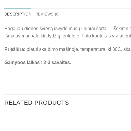
DESCRIPTION
REVIEWS (0)
Pagaliau dienos šviesą išvydo mūsų lininiai šortai – išskirtiniai,
išmatavimai pateikti dydžių lentelėje. Foto kantukas yra atlenk
Priežiūra:
plauti skalbimo mašinoje, temperatūra iki 30C, skalb
Gamybos laikas : 2-3 savaitės.
RELATED PRODUCTS