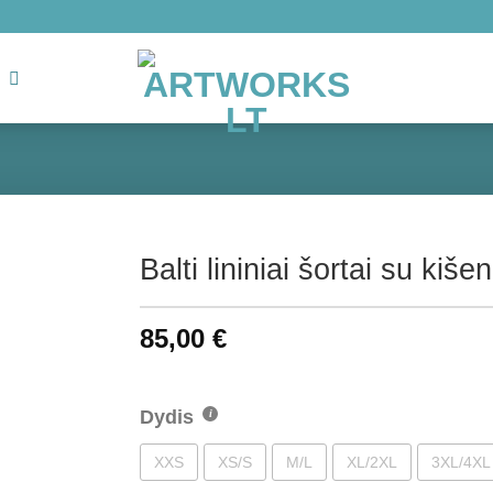
Balti lininiai šortai su kiš
85,00
€
Dydis
XXS
XS/S
M/L
XL/2XL
3XL/4XL