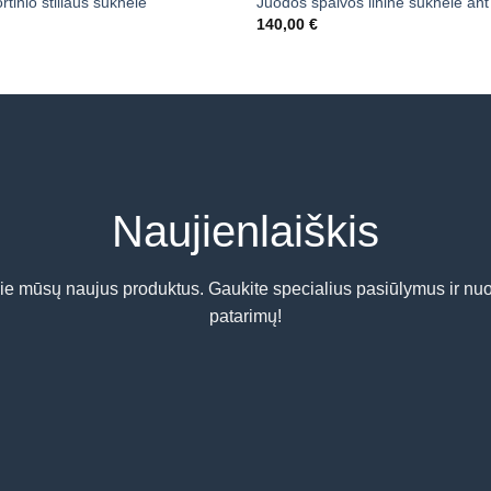
rtinio stiliaus suknelė
Juodos spalvos lininė suknelė ant
140,00
€
Naujienlaiškis
pie mūsų naujus produktus. Gaukite specialius pasiūlymus ir nuo
patarimų!