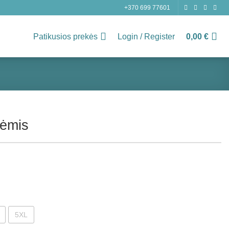
+370 699 77601
Patikusios prekės
Login / Register
0,00
€
enėmis
5XL