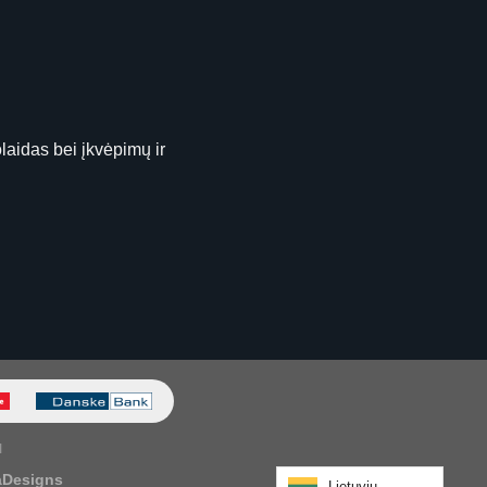
laidas bei įkvėpimų ir
I
aDesigns
Lietuvių