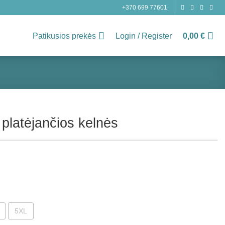
+370 699 77601
Patikusios prekės
Login / Register
0,00
€
 platėjančios kelnės
5XL