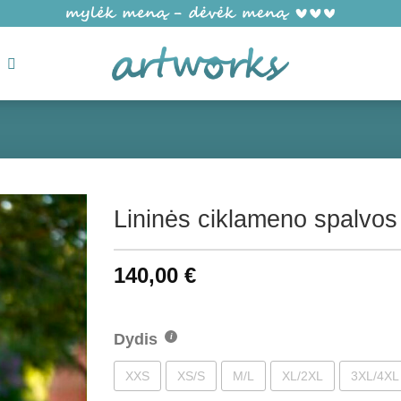
Lininės ciklameno spalvos
140,00
€
Dydis
XXS
XS/S
M/L
XL/2XL
3XL/4XL