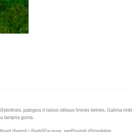
irtinės, patogios ir laisvo stiliaus lininės kelnės. Galima rinktis
su tampria guma.
iant išversti į išvirkščią pusę, nedžiovinti džiovyklėje.