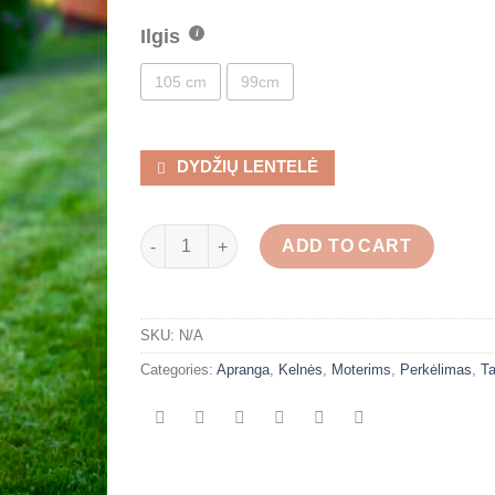
Ilgis
105 cm
99cm
DYDŽIŲ LENTELĖ
Lininės ciklameno spalvos platėjančios kelnės
ADD TO CART
SKU:
N/A
Categories:
Apranga
,
Kelnės
,
Moterims
,
Perkėlimas
,
T