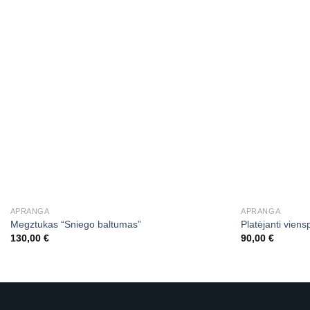
APRANGA
APRANGA
Megztukas “Sniego baltumas”
Platėjanti vien
130,00
€
90,00
€