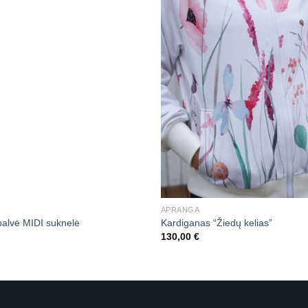
APRANGA
spalvė MIDI suknelė
Kardiganas “Žiedų kelias”
130,00
€