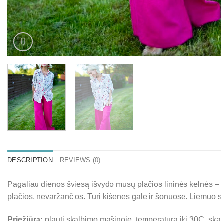
DESCRIPTION
REVIEWS (0)
Pagaliau dienos šviesą išvydo mūsų plačios lininės kelnės – išsk
plačios, nevaržančios. Turi kišenes gale ir šonuose. Liemuo 
Priežiūra:
plauti skalbimo mašinoje, temperatūra iki 30C, skalb