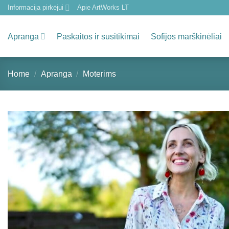
Skip
Informacija pirkėjui
Apie ArtWorks LT
to
content
Apranga
Paskaitos ir susitikimai
Sofijos marškinėliai
Home
/
Apranga
/
Moterims