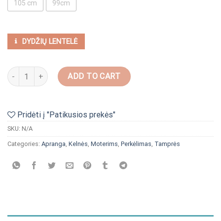
105 cm
99cm
DYDŽIŲ LENTELĖ
Lininės juodos spalvos platėjančios kelnės quantity
ADD TO CART
Pridėti į "Patikusios prekės"
SKU:
N/A
Categories:
Apranga
,
Kelnės
,
Moterims
,
Perkėlimas
,
Tamprės