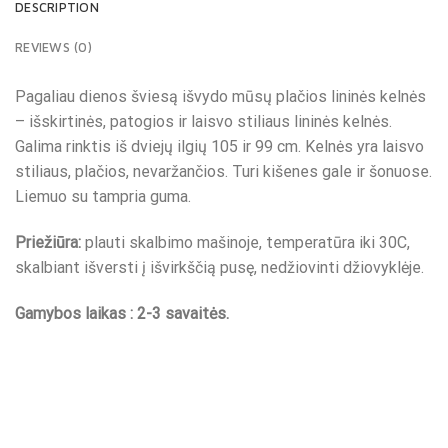
DESCRIPTION
REVIEWS (0)
Pagaliau dienos šviesą išvydo mūsų plačios lininės kelnės
– išskirtinės, patogios ir laisvo stiliaus lininės kelnės.
Galima rinktis iš dviejų ilgių 105 ir 99 cm. Kelnės yra laisvo
stiliaus, plačios, nevaržančios. Turi kišenes gale ir šonuose.
Liemuo su tampria guma.
Priežiūra:
plauti skalbimo mašinoje, temperatūra iki 30C,
skalbiant išversti į išvirkščią pusę, nedžiovinti džiovyklėje.
Gamybos laikas : 2-3 savaitės.