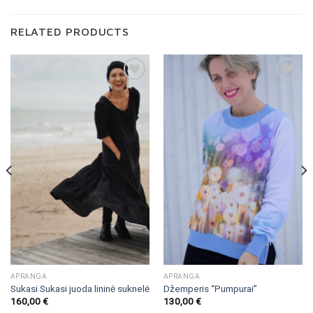
RELATED PRODUCTS
Pridėti į
Pridėti į
"Patikusios
"Patikusios
prekės"
prekės"
APRANGA
APRANGA
Sukasi Sukasi juoda lininė suknelė
Džemperis “Pumpurai”
160,00
€
130,00
€