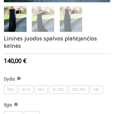
Lininės juodos spalvos platėjančios
kelnės
140,00
€
Dydis
XXS
XS/S
M/L
XL/2XL
3XL/4XL
5XL
Ilgis