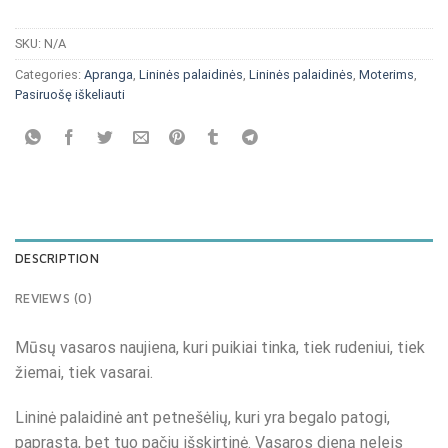
SKU:
N/A
Categories:
Apranga
,
Lininės palaidinės
,
Lininės palaidinės
,
Moterims
,
Pasiruošę iškeliauti
DESCRIPTION
REVIEWS (0)
Mūsų vasaros naujiena, kuri puikiai tinka, tiek rudeniui, tiek
žiemai, tiek vasarai.
Lininė palaidinė ant petnešėlių, kuri yra begalo patogi,
paprasta, bet tuo pačiu išskirtinė. Vasaros dieną neleis