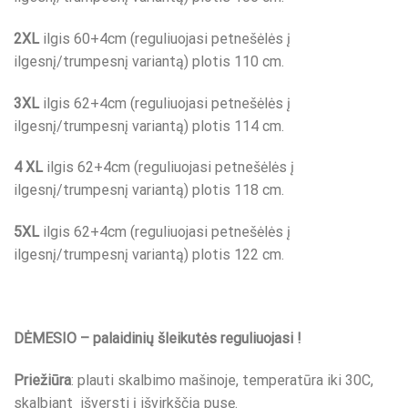
2XL
ilgis 60+4cm (reguliuojasi petnešėlės į
ilgesnį/trumpesnį variantą) plotis 110 cm.
3XL
ilgis 62+4cm (reguliuojasi petnešėlės į
ilgesnį/trumpesnį variantą) plotis 114 cm.
4 XL
ilgis 62+4cm (reguliuojasi petnešėlės į
ilgesnį/trumpesnį variantą) plotis 118 cm.
5XL
ilgis 62+4cm (reguliuojasi petnešėlės į
ilgesnį/trumpesnį variantą) plotis 122 cm.
DĖMESIO – palaidinių šleikutės reguliuojasi !
Priežiūra
: plauti skalbimo mašinoje, temperatūra iki 30C,
skalbiant išversti į išvirkščią pusę.