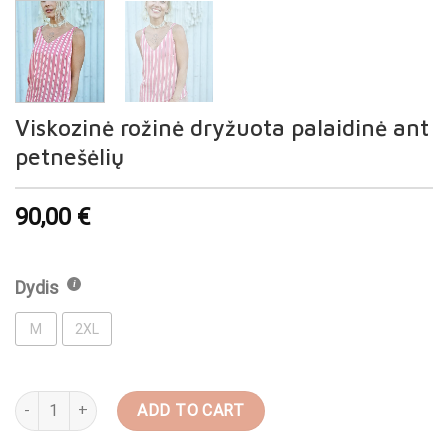
Viskozinė rožinė dryžuota palaidinė ant
petnešėlių
90,00
€
Dydis
M
2XL
Viskozinė rožinė dryžuota palaidinė ant petnešėlių quantity
ADD TO CART