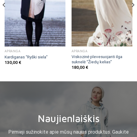
APRANGA
APRANGA
Viskozinė plevesuojanti ilga
Kardiganas “Ryški siela”
suknelė “Žiedų kelias”
130,00
€
180,00
€
Naujienlaiškis
Pirmieji sužinokite apie mūsų naujus produktus. Gaukite