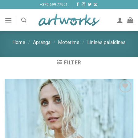
Skip
+370 699 77601
to
content
Home
/
Apranga
/
Moterims
/
Lininės palaidinės
FILTER