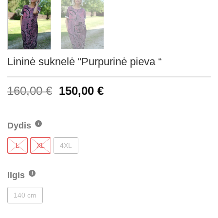
Lininė suknelė “Purpurinė pieva “
160,00
€
150,00
€
Dydis
L
XL
4XL
Ilgis
140 cm