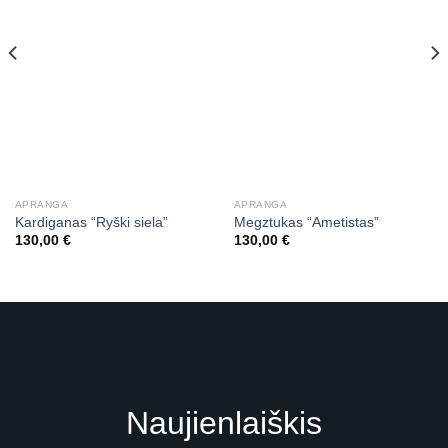
APRANGA
APRANGA
Kardiganas “Ryški siela”
Megztukas “Ametistas”
130,00
€
130,00
€
Naujienlaiškis