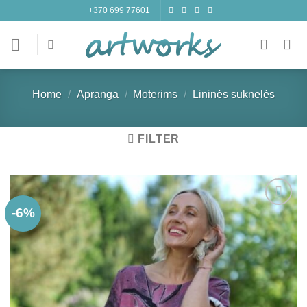
Skip
+370 699 77601
to
content
Home
/
Apranga
/
Moterims
/
Lininės suknelės
FILTER
-6%