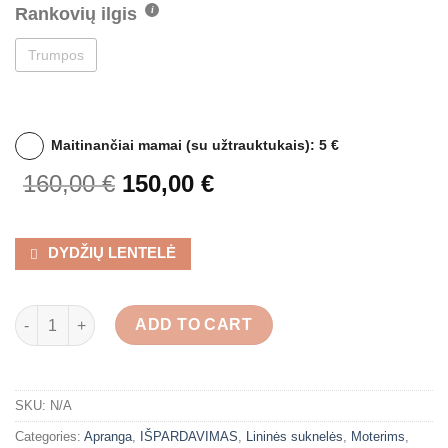
Rankovių ilgis
Trumpos
Maitinančiai mamai (su užtrauktukais): 5 €
160,00
€
150,00
€
DYDŽIŲ LENTELĖ
Lininė suknelė "Purpurinė pieva " quantity
ADD TO CART
SKU:
N/A
Categories:
Apranga
,
IŠPARDAVIMAS
,
Lininės suknelės
,
Moterims
,