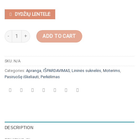
DYDŽIŲ LENTELĖ
Plevesuojanti lininė suknelė su sagutėmis “Spalvotos bangos” quan
ADD TO CART
SKU:
N/A
Categories:
Apranga
,
IŠPARDAVIMAS
,
Lininės suknelės
,
Moterims
,
Pasiruošę iškeliauti
,
Perkėlimas
DESCRIPTION