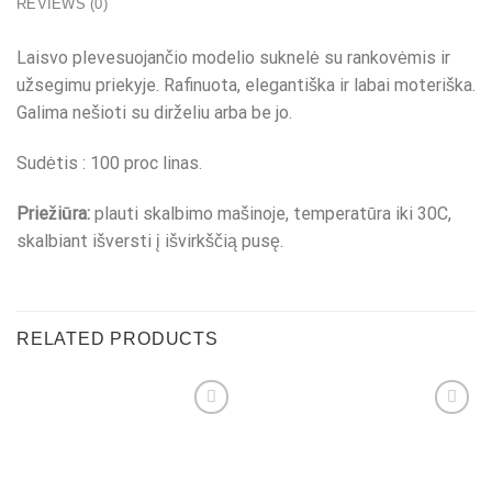
REVIEWS (0)
Laisvo plevesuojančio modelio suknelė su rankovėmis ir
užsegimu priekyje. Rafinuota, elegantiška ir labai moteriška.
Galima nešioti su dirželiu arba be jo.
Sudėtis : 100 proc linas.
Priežiūra:
plauti skalbimo mašinoje, temperatūra iki 30C,
skalbiant išversti į išvirkščią pusę.
RELATED PRODUCTS