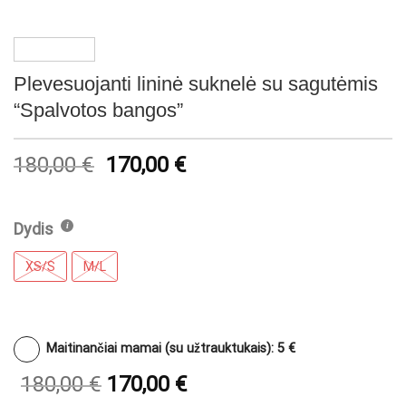
Plevesuojanti lininė suknelė su sagutėmis
“Spalvotos bangos”
180,00
€
170,00
€
Dydis
XS/S
M/L
Maitinančiai mamai (su užtrauktukais): 5 €
180,00
€
170,00
€