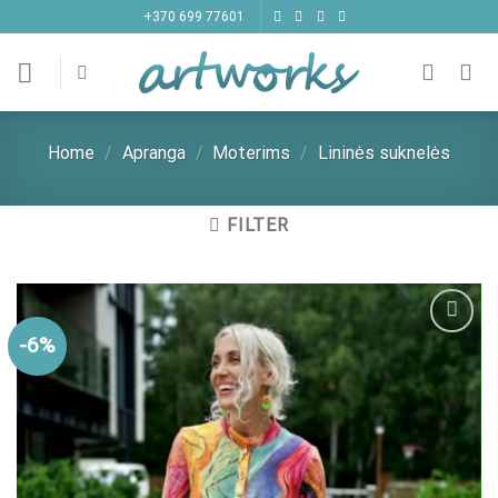
Skip
+370 699 77601
to
content
Home
/
Apranga
/
Moterims
/
Lininės suknelės
FILTER
-6%