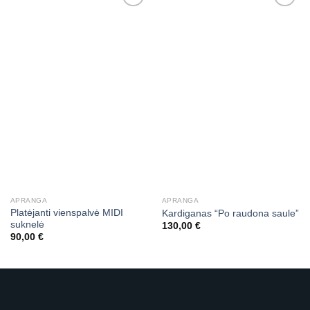
APRANGA
APRANGA
Platėjanti vienspalvė MIDI
Kardiganas “Po raudona saule”
suknelė
130,00
€
90,00
€