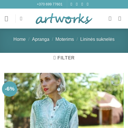
Skip
+370 699 77601
to
content
Home
/
Apranga
/
Moterims
/
Lininės suknelės
FILTER
-6%