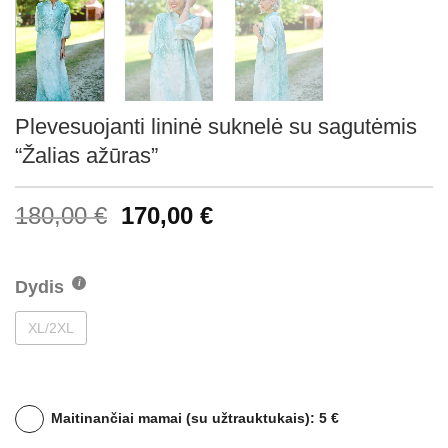
Plevesuojanti lininė suknelė su sagutėmis
“Žalias ažūras”
180,00
€
170,00
€
Dydis
XL/2XL
Maitinančiai mamai (su užtrauktukais): 5 €