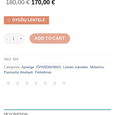
180,00
€
170,00
€
DYDŽIŲ LENTELĖ
Plevesuojanti lininė suknelė su sagutėmis “Žalias ažūras" quan
ADD TO CART
SKU:
N/A
Categories:
Apranga
,
IŠPARDAVIMAS
,
Lininės suknelės
,
Moterims
,
Pasiruošę iškeliauti
,
Perkėlimas
DESCRIPTION