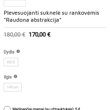
Plevesuojanti suknelė su rankovėmis
“Raudona abstrakcija”
180,00
€
170,00
€
Dydis
XS/S
Ilgis
143 cm
Maitinančiai mamai (su užtrauktukais): 5 €