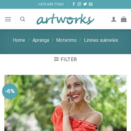
Skip
+370 699 77601
to
content
Home
/
Apranga
/
Moterims
/
Lininės suknelės
FILTER
-6%