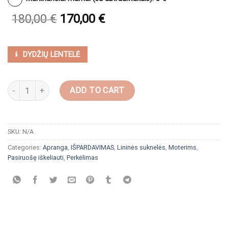
180,00
€
170,00
€
DYDŽIŲ LENTELĖ
Plevesuojanti suknelė su rankovėmis “Raudona abstrakcija” quanti
ADD TO CART
SKU:
N/A
Categories:
Apranga
,
IŠPARDAVIMAS
,
Lininės suknelės
,
Moterims
,
Pasiruošę iškeliauti
,
Perkėlimas