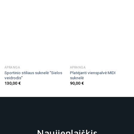
APRANGA
APRANGA
Sportinio stiliaus suknelė “Sielos
Platėjanti vienspalvė MIDI
veidrodis”
suknelė
130,00
€
90,00
€
Naujienlaiškis