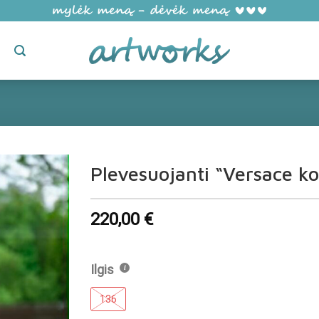
Plevesuojanti “Versace ko
Pridėti į
220,00
€
"Patikusios
prekės"
Ilgis
136