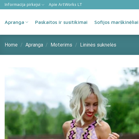
Skip
Informacija pirkėjui
Apie ArtWorks LT
to
content
Apranga
Paskaitos ir susitikimai
Sofijos marškinėliai
Home
/
Apranga
/
Moterims
/
Lininės suknelės