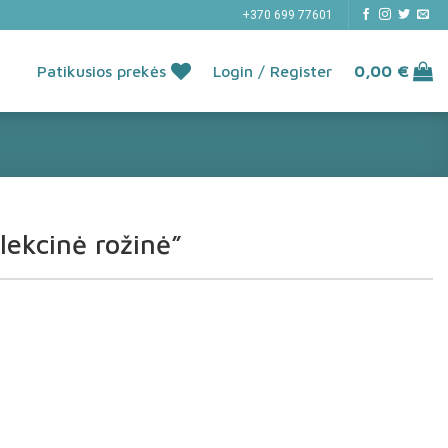
+370 699 77601
Patikusios prekės
Login / Register
0,00
€
lekcinė rožinė”