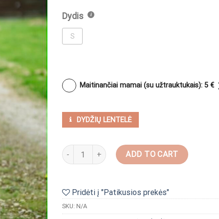
Dydis
S
Maitinančiai mamai (su užtrauktukais): 5 €
DYDŽIŲ LENTELĖ
Plevesuojanti "Versace kolekcinė rožinė" quantity
ADD TO CART
Pridėti į "Patikusios prekės"
SKU:
N/A