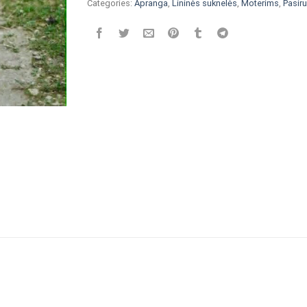
Categories:
Apranga
,
Lininės suknelės
,
Moterims
,
Pasiru