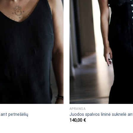
APRANGA
ė ant petnešėlių
Juodos spalvos lininė suknelė an
140,00
€