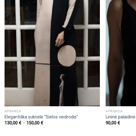
APRANGA
APRANGA
Elegantiška suknelė “Sielos veidrodis”
Lininė palaidin
130,00
€
–
150,00
€
90,00
€