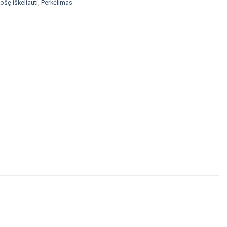
ošę iškeliauti
,
Perkėlimas