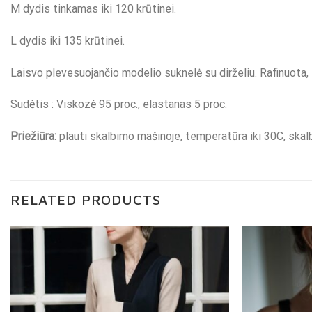
M dydis tinkamas iki 120 krūtinei.
L dydis iki 135 krūtinei.
Laisvo plevesuojančio modelio suknelė su dirželiu. Rafinuota, e
Sudėtis : Viskozė 95 proc., elastanas 5 proc.
Priežiūra:
plauti skalbimo mašinoje, temperatūra iki 30C, skalbi
RELATED PRODUCTS
Pridėti į
"Patikusios
prekės"