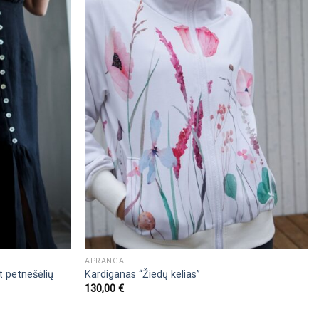
APRANGA
t petnešėlių
Kardiganas “Žiedų kelias”
130,00
€