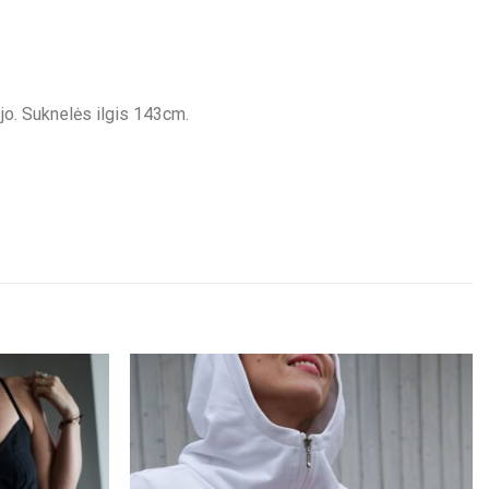
 jo. Suknelės ilgis 143cm.
Pridėti į
Pridėti į
"Patikusios
"Patikusios
prekės"
prekės"