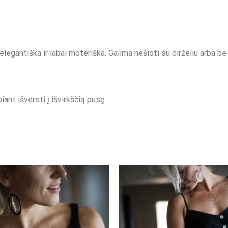
legantiška ir labai moteriška. Galima nešioti su dirželiu arba be
ant išversti į išvirkščią pusę.
Pridėti į
"Patikusios
prekės"