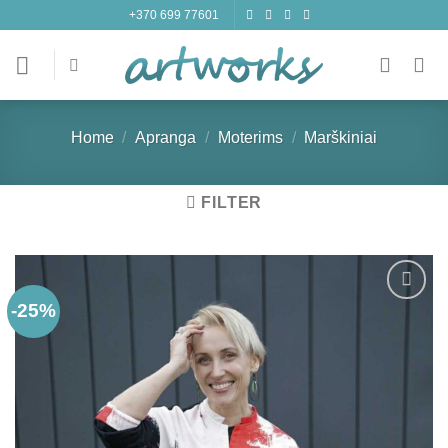
Skip
+370 699 77601
to
content
Home
/
Apranga
/
Moterims
/
Marškiniai
FILTER
-25%