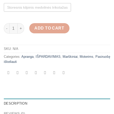
Storesnis kilpinis medvilnės trikotažas
Trumpi oversize marškiniai "Raudona abstrakcija" quantity
ADD TO CART
SKU:
N/A
Categories:
Apranga
,
IŠPARDAVIMAS
,
Marškiniai
,
Moterims
,
Pasiruošę
iškeliauti
DESCRIPTION
REVIEWS (0)