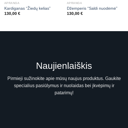
APRANGA
APRANGA
Kardiganas “Žiedų kelias”
Džemperis “Saldi nuodėmė”
130,00
€
130,00
€
Naujienlaiškis
Pirmieji sužinokite apie mūsų naujus produktus. Gaukite
specialius pasiūlymus ir nuolaidas bei įkvėpimų ir
patarimų!