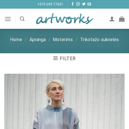
Skip
+370 699 77601
to
content
Home
/
Apranga
/
Moterims
/
Trikotažo suknelės
FILTER