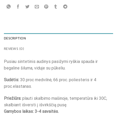
DESCRIPTION
REVIEWS (0)
Pusiau sintetinis audinys pasižymi ryškia spauda ir
begaline šiluma, viduje su pūkeliu.
Sudėtis:
30 proc medvilnė, 66 proc. poliesteris ir 4
proc.elastanas.
Priežiūra:
plauti skalbimo mašinoje, temperatūra iki 30C,
skalbiant išversti į išvirkščią pusę.
Gamybos laikas: 3-4 savaitės.