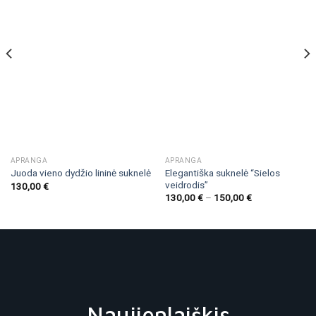
APRANGA
APRANGA
Elegantiška suknelė “Sielos
Juoda vieno dydžio lininė suknelė
veidrodis”
130,00
€
130,00
€
–
150,00
€
Naujienlaiškis