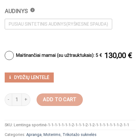
AUDINYS
PUSIAU SINTETINIS AUDINYS(RYŠKESNĖ SPAUDA)
130,00
€
Maitinančiai mamai (su užtrauktukais): 5 €
DYDŽIŲ LENTELĖ
Žaisminga suknelė aukštintu kaklu "Juodas varnas" quantity
ADD TO CART
SKU:
Lemtinga sportinė-1-1-1-1-1-1-1-2-1-1-1-2-1-2-1-1-1-1-1-1-1-2-1-1
Categories:
Apranga
,
Moterims
,
Trikotažo suknelės