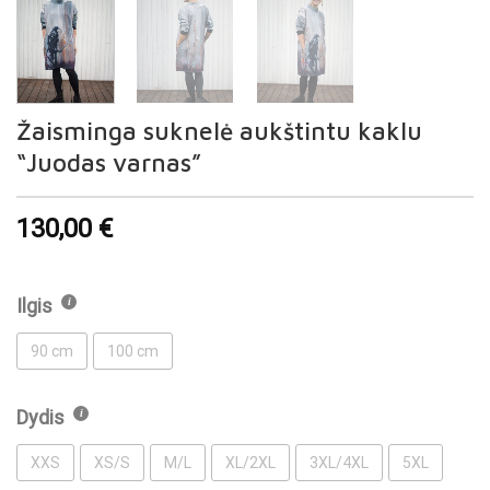
Žaisminga suknelė aukštintu kaklu
“Juodas varnas”
130,00
€
Ilgis
90 cm
100 cm
Dydis
XXS
XS/S
M/L
XL/2XL
3XL/4XL
5XL