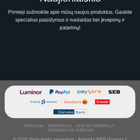
Pirmieji sužinokite apie mūsų naujus produktus. Gaukite
specialius pasiūlymus ir nuolaidas bei įkvėpimų ir
patarimų!
APRANGA
MENININKAI
APIE ARTWORKS LT
INFORMACIJA PIRKĖJUI
© 2026 Visos teisės saugomos - Artworks WEB dizainas ir