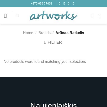
Skip
+370 699 77601
to
content
Home
/
Brands
/
Arūnas Ratkelis
FILTER
No products were found matching your selection.
Naujienlaiškis