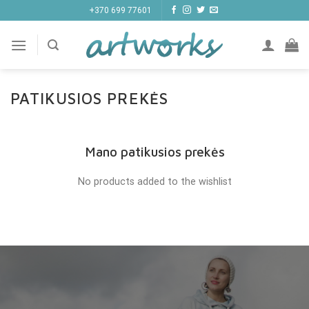
Skip
+370 699 77601
to
content
PATIKUSIOS PREKĖS
Mano patikusios prekės
No products added to the wishlist