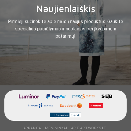
Naujienlaiškis
Pirmieji sužinokite apie mūsų naujus produktus. Gaukite
specialius pasiūlymus ir nuolaidas bei įkvėpimų ir
patarimų!
APRANGA
MENININKAI
APIE ARTWORKS LT