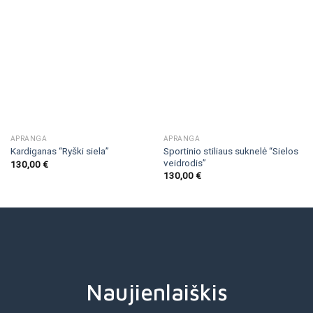
APRANGA
APRANGA
Sportinio stiliaus suknelė “Sielos
Kardiganas “Ryški siela”
veidrodis”
130,00
€
130,00
€
Naujienlaiškis