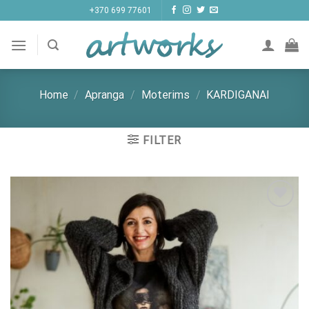
Skip
+370 699 77601
to
content
Home
/
Apranga
/
Moterims
/
KARDIGANAI
FILTER