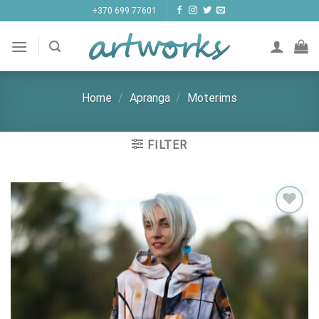
Skip
+370 699 77601
to
content
Home
/
Apranga
/
Moterims
FILTER