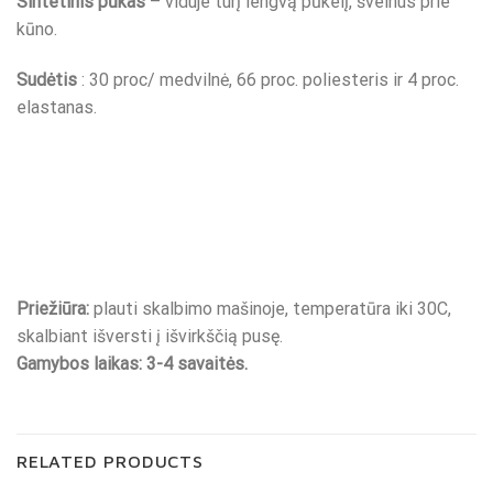
Sintetinis pūkas
– viduje turį lengvą pūkelį, švelnus prie
kūno.
Sudėtis
: 30 proc/ medvilnė, 66 proc. poliesteris ir 4 proc.
elastanas.
Priežiūra:
plauti skalbimo mašinoje, temperatūra iki 30C,
skalbiant išversti į išvirkščią pusę.
Gamybos laikas: 3-4 savaitės.
RELATED PRODUCTS