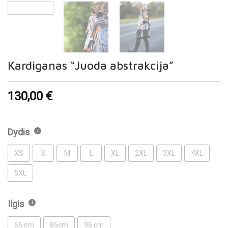
Kardiganas “Juoda abstrakcija”
130,00
€
Dydis
XS
S
M
L
XL
2XL
3XL
4XL
5XL
Ilgis
65 cm
85cm
95 cm