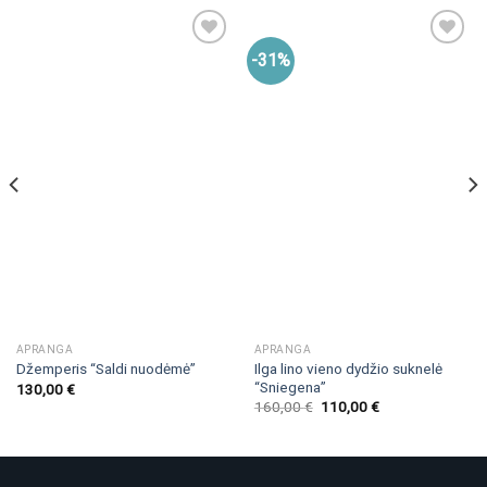
-31%
APRANGA
APRANGA
Ilga lino vieno dydžio suknelė
Džemperis “Saldi nuodėmė”
“Sniegena”
130,00
€
160,00
€
110,00
€