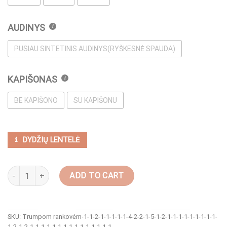
AUDINYS
PUSIAU SINTETINIS AUDINYS(RYŠKESNĖ SPAUDA)
KAPIŠONAS
BE KAPIŠONO
SU KAPIŠONU
DYDŽIŲ LENTELĖ
Kardiganas "Juoda abstrakcija" quantity
ADD TO CART
SKU:
Trumpom rankovėm-1-1-2-1-1-1-1-1-4-2-2-1-5-1-2-1-1-1-1-1-1-1-1-1-
1-2-1-2-1-1-1-1-1-1-1-1-1-1-1-1-1-1-1