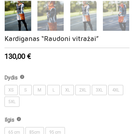
Kardiganas “Raudoni vitražai”
130,00
€
Dydis
XS
S
M
L
XL
2XL
3XL
4XL
5XL
Ilgis
65 cm
85cm
95 cm