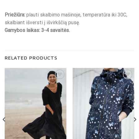
Priežiūra:
plauti skalbimo mašinoje, temperatūra iki 30C,
skalbiant išversti į išvirkščią pusę.
Gamybos laikas: 3-4 savaitės.
RELATED PRODUCTS
Pridėti į
Pridėti į
"Patikusios
"Patikusios
prekės"
prekės"