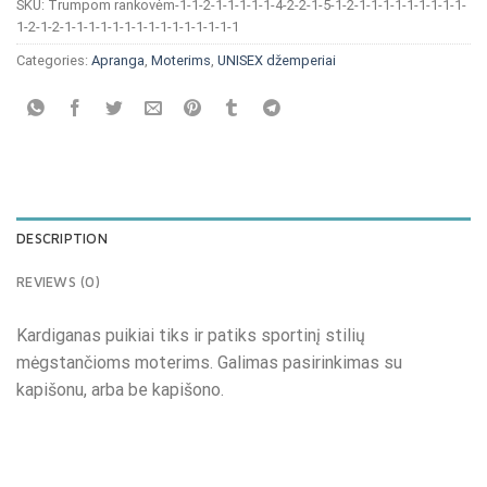
SKU:
Trumpom rankovėm-1-1-2-1-1-1-1-1-4-2-2-1-5-1-2-1-1-1-1-1-1-1-1-1-
1-2-1-2-1-1-1-1-1-1-1-1-1-1-1-1-1-1-1
Categories:
Apranga
,
Moterims
,
UNISEX džemperiai
DESCRIPTION
REVIEWS (0)
Kardiganas puikiai tiks ir patiks sportinį stilių
mėgstančioms moterims. Galimas pasirinkimas su
kapišonu, arba be kapišono.