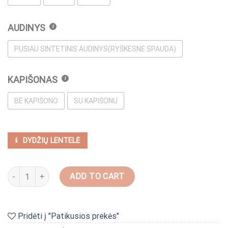
AUDINYS
PUSIAU SINTETINIS AUDINYS(RYŠKESNĖ SPAUDA)
KAPIŠONAS
BE KAPIŠONO
SU KAPIŠONU
DYDŽIŲ LENTELĖ
Kardiganas "Raudoni vitražai" quantity
ADD TO CART
Pridėti į "Patikusios prekės"