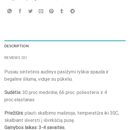
DESCRIPTION
REVIEWS (0)
Pusiau sintetinis audinys pasižymi ryškia spauda ir
begaline šiluma, viduje su pūkeliu.
Sudėtis:
30 proc medvilnė, 66 proc. poliesteris ir 4
proc.elastanas.
Priežiūra:
plauti skalbimo mašinoje, temperatūra iki 30C,
skalbiant išversti į išvirkščią pusę.
Gamybos laikas: 3-4 savaitės.