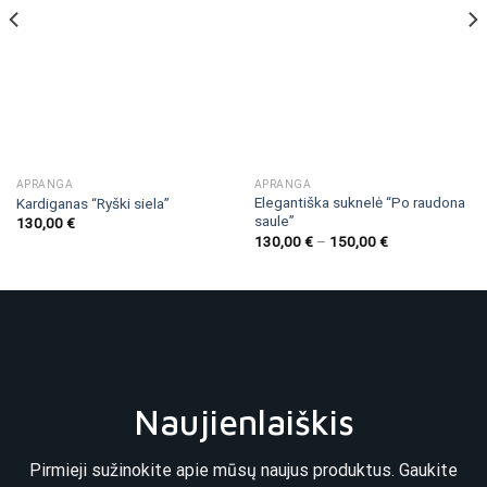
APRANGA
APRANGA
Elegantiška suknelė “Po raudona
Kardiganas “Ryški siela”
saule”
130,00
€
130,00
€
–
150,00
€
Naujienlaiškis
Pirmieji sužinokite apie mūsų naujus produktus. Gaukite