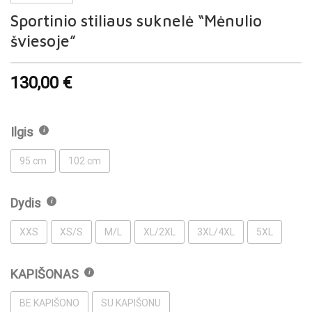
Sportinio stiliaus suknelė “Mėnulio
šviesoje”
130,00
€
Ilgis
95 cm
102 cm
Dydis
XXS
XS/S
M/L
XL/2XL
3XL/4XL
5XL
KAPIŠONAS
BE KAPIŠONO
SU KAPIŠONU