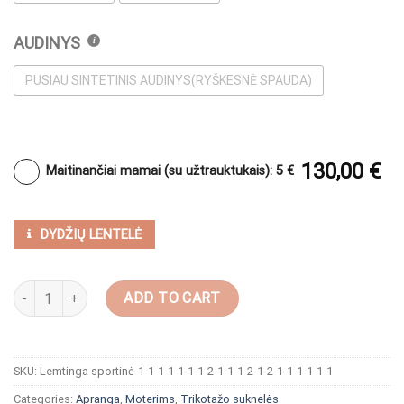
AUDINYS
PUSIAU SINTETINIS AUDINYS(RYŠKESNĖ SPAUDA)
130,00
€
Maitinančiai mamai (su užtrauktukais): 5 €
DYDŽIŲ LENTELĖ
Sportinio stiliaus suknelė "Mėnulio šviesoje" quantity
ADD TO CART
SKU:
Lemtinga sportinė-1-1-1-1-1-1-1-2-1-1-1-2-1-2-1-1-1-1-1-1
Categories:
Apranga
,
Moterims
,
Trikotažo suknelės