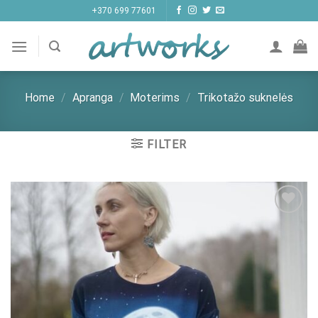
Skip
+370 699 77601
to
content
Home
/
Apranga
/
Moterims
/
Trikotažo suknelės
FILTER