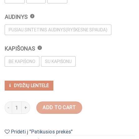
AUDINYS
PUSIAU SINTETINIS AUDINYS(RYŠKESNĖ SPAUDA)
KAPIŠONAS
BE KAPIŠONO
SU KAPIŠONU
DYDŽIŲ LENTELĖ
Kardiganas "Gyva paukščio giesmė" quantity
ADD TO CART
Pridėti į "Patikusios prekės"