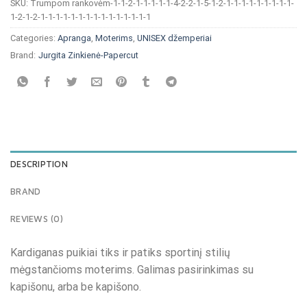
SKU:
Trumpom rankovėm-1-1-2-1-1-1-1-1-4-2-2-1-5-1-2-1-1-1-1-1-1-1-1-1-
1-2-1-2-1-1-1-1-1-1-1-1-1-1-1-1-1-1-1
Categories:
Apranga
,
Moterims
,
UNISEX džemperiai
Brand:
Jurgita Zinkienė-Papercut
DESCRIPTION
BRAND
REVIEWS (0)
Kardiganas puikiai tiks ir patiks sportinį stilių
mėgstančioms moterims. Galimas pasirinkimas su
kapišonu, arba be kapišono.