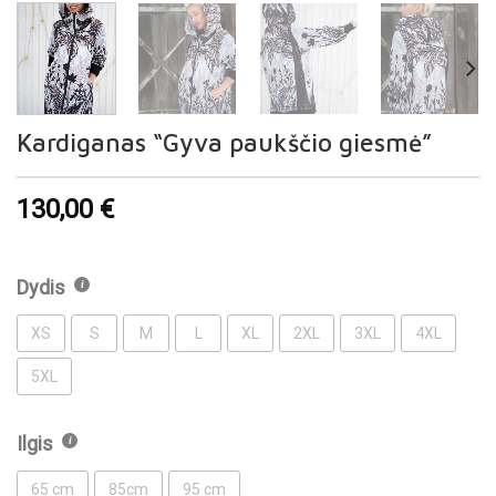
Kardiganas “Gyva paukščio giesmė”
130,00
€
Dydis
XS
S
M
L
XL
2XL
3XL
4XL
5XL
Ilgis
65 cm
85cm
95 cm