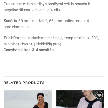
Pusiau sintetinis audinys pasižymi ryškia spauda ir
begaline šiluma, viduje su pūkeliu.
Sudėtis:
30 proc medvilnė, 66 proc. poliesteris ir 4
proc.elastanas.
Priežiūra:
plauti skalbimo mašinoje, temperatūra iki 30C,
skalbiant išversti į išvirkščią pusę.
Gamybos laikas: 3-4 savaitės.
RELATED PRODUCTS
Pridėti į
Pridėti į
"Patikusios
"Patikusios