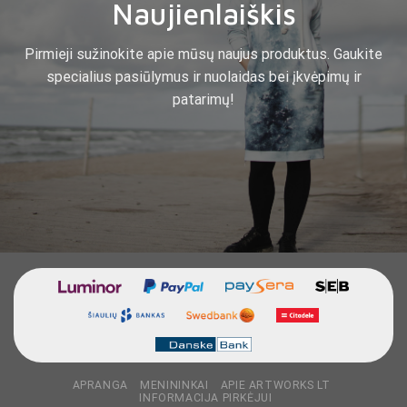
Naujienlaiškis
Pirmieji sužinokite apie mūsų naujus produktus. Gaukite
specialius pasiūlymus ir nuolaidas bei įkvėpimų ir
patarimų!
APRANGA
MENININKAI
APIE ARTWORKS LT
INFORMACIJA PIRKĖJUI