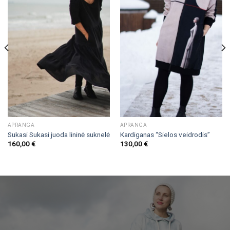
prekės"
prekės"
APRANGA
APRANGA
Sukasi Sukasi juoda lininė suknelė
Kardiganas “Sielos veidrodis”
160,00
€
130,00
€