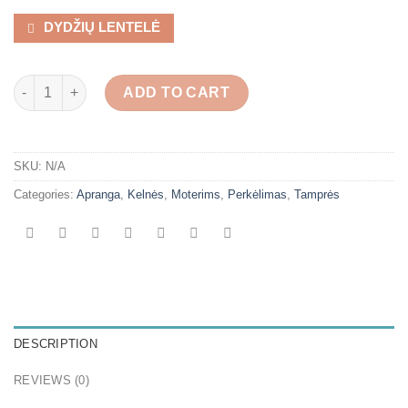
DYDŽIŲ LENTELĖ
Rugiagėlių lininiai šortai su kišenėmis quantity
ADD TO CART
SKU:
N/A
Categories:
Apranga
,
Kelnės
,
Moterims
,
Perkėlimas
,
Tamprės
DESCRIPTION
REVIEWS (0)