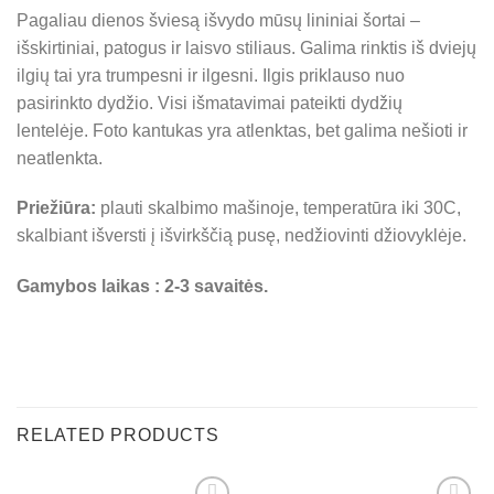
Pagaliau dienos šviesą išvydo mūsų lininiai šortai –
išskirtiniai, patogus ir laisvo stiliaus. Galima rinktis iš dviejų
ilgių tai yra trumpesni ir ilgesni. Ilgis priklauso nuo
pasirinkto dydžio. Visi išmatavimai pateikti dydžių
lentelėje. Foto kantukas yra atlenktas, bet galima nešioti ir
neatlenkta.
Priežiūra:
plauti skalbimo mašinoje, temperatūra iki 30C,
skalbiant išversti į išvirkščią pusę, nedžiovinti džiovyklėje.
Gamybos laikas : 2-3 savaitės.
RELATED PRODUCTS