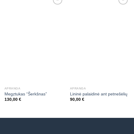
APRANGA
APRANGA
Megztukas “Šerkšnas”
Lininė palaidinė ant petnešėlių
130,00
€
90,00
€