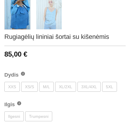
Rugiagėlių lininiai šortai su kišenėmis
85,00
€
Dydis
XXS
XS/S
M/L
XL/2XL
3XL/4XL
5XL
Ilgis
Ilgesni
Trumpesni